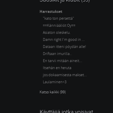
Harrastukset
"kato ton persettä"
==Känniääliöt Oy==
Asiaton oleskelu.
Damn right I'm good in ...
Dataan itteni pöydän alle!
Driftaan imurilla..
En tarvii mitään aineit...
Itsehän en heruta
jos dokaamisesta makset...
Laulaminen<3
Katso kaikki (99)
Käyttäjiä jotka voisivat