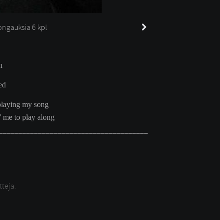
ngauksia 
6 kpl
h
ed
playing my song
’ me to play along
______________________________________
tteja.