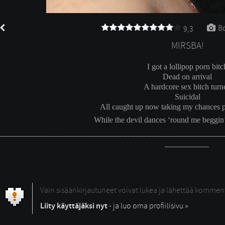
Bo
9,3
MIRSBA!
I got a lollipop porn bitc
Dead on arrival 
A hardcore sex bitch turn
Suicidal
All caught up now taking my chances 
While the devil dances ‘round me beggin
________________________________________________________
___________
Vain sisäänkirjautuneet voivat lukea ja lähettää kommen
Liity käyttäjäksi nyt
- ja luo oma profiilisivu »