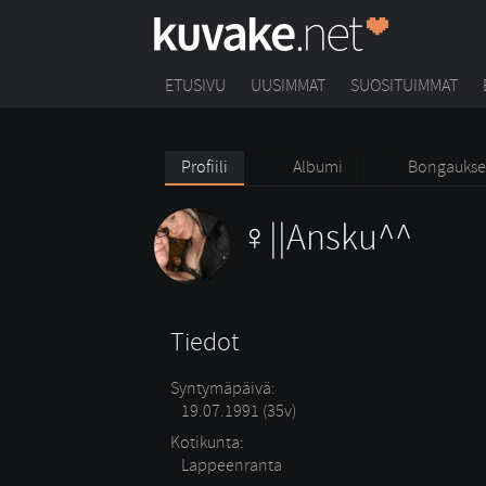
ETUSIVU
UUSIMMAT
SUOSITUIMMAT
Profiili
Albumi
Bongaukse
||Ansku^^
Tiedot
Syntymäpäivä:
19.07.1991 (35v)
Kotikunta:
Lappeenranta