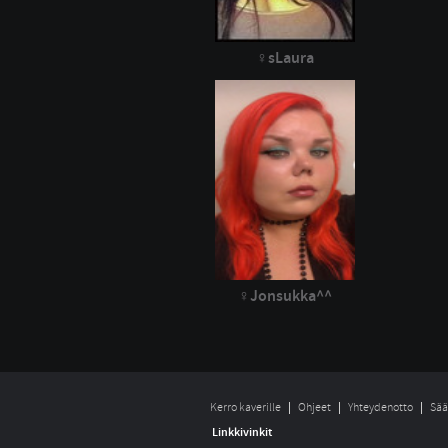
sLaura
Jonsukka^^
Kerro kaverille
Ohjeet
Yhteydenotto
Sää
Linkkivinkit