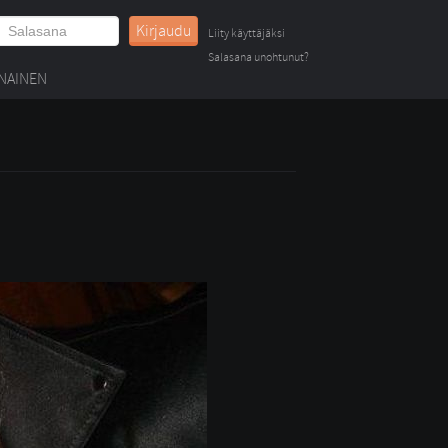
Kirjaudu
Liity käyttäjäksi
Salasana unohtunut?
NAINEN