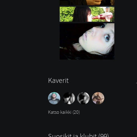
Kaverit
Katso kaikki (20)
Suosikit ja klubit (99)