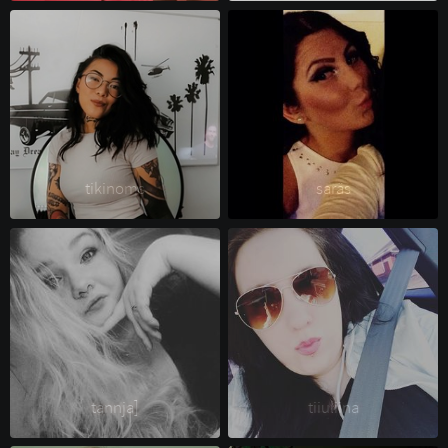
tikinoms 
saräs 
tannja] 
tiiuliina 