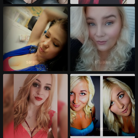
saraman 
elluaaw 
{RoosaBöö} 
netttta 