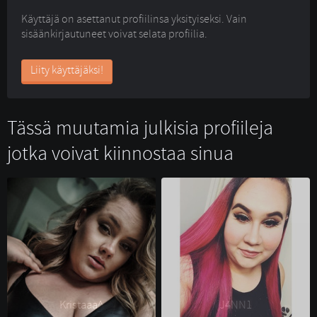
Käyttäjä on asettanut profiilinsa yksityiseksi. Vain
sisäänkirjautuneet voivat selata profiilia.
Liity käyttäjäksi!
Tässä muutamia julkisia profiileja
jotka voivat kiinnostaa sinua
Kristaaa^ 
J4NN1 