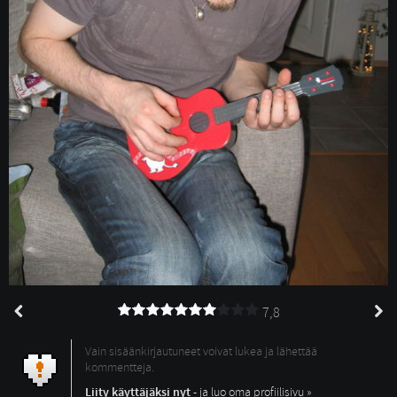
7,8
Vain sisäänkirjautuneet voivat lukea ja lähettää
kommentteja.
Liity käyttäjäksi nyt
- ja luo oma profiilisivu »