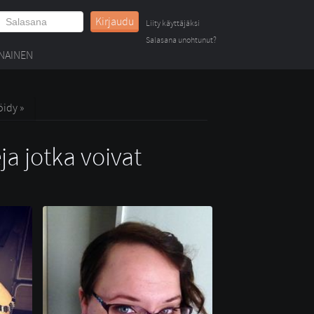
Kirjaudu
Liity käyttäjäksi
Salasana unohtunut?
NAINEN
öidy »
ja jotka voivat