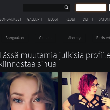
BONGAUKSET
GALLUPIT
BLOGIT
KLUBIT
DEITTI
SATUN
Bongaukset
Gallupit
Lähetetyt
Rekister
Tässä muutamia julkisia profiile
kiinnostaa sinua