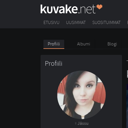
ETUSIVU
UUSIMMAT
SUOSITUIMMAT
Profiili
Albumi
Blogi
Profiili
Jässu