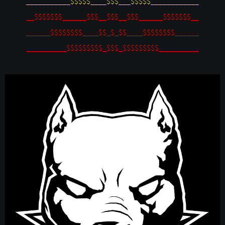
___________$$$$$____$$$___$$$$$____________
__$$$$$$$______$$$__$$$__$$$______$$$$$$$__
______$$$$$$$$____$$_$_$$____$$$$$$$$______
__________$$$$$$$$$_$$$_$$$$$$$$$__________