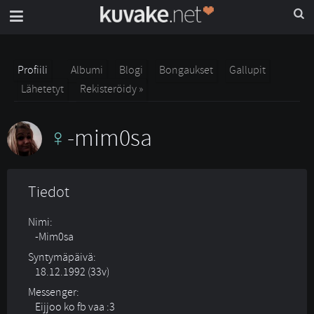
Profiili
Albumi
Blogi
Bongaukset
Gallupit
Lähetetyt
Rekisteröidy »
-mim0sa
Tiedot
Nimi:
-Mim0sa
Syntymäpäivä:
18.12.1992 (33v)
Messenger:
Eijjoo ko fb vaa :3