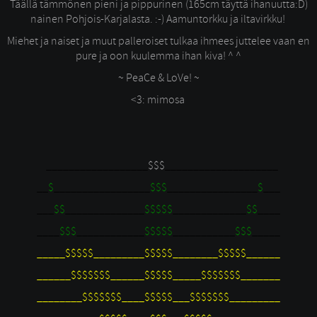
Täällä tämmönen pieni ja pippurinen (165cm täyttä ihanuutta:D)
nainen Pohjois-Karjalasta. :-) Aamuntorkku ja iltavirkku!
Miehet ja naiset ja muut palleroiset tulkaa ihmees juttelee vaan en
pure ja oon kuulemma ihan kiva! ^ ^
~ PeaCe & LoVe! ~
<3: mimosa
__________________
$$$
____________________
__
$
_________________
$$$
________________
$
___
___
$$
______________
$$$$$
_____________
$$
____
____
$$$
____________
$$$$$
___________
$$$
_____
_____$$$$$_________$$$$$________$$$$$______
______$$$$$$$______$$$$$_____$$$$$$$_______
________$$$$$$$____$$$$$___$$$$$$$_________