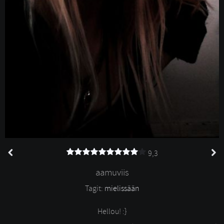
9,3
aamuviis
Tagit: 
mielissään
Hellou! :}