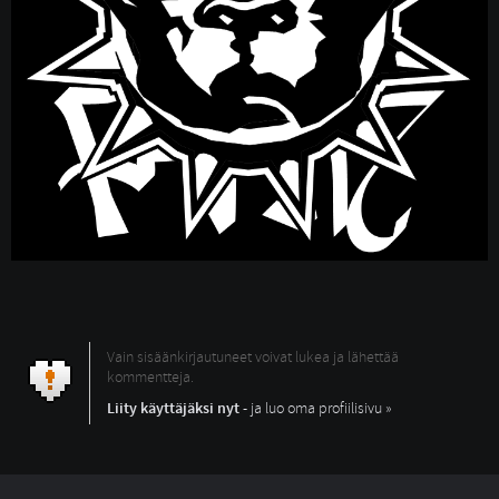
Vain sisäänkirjautuneet voivat lukea ja lähettää
kommentteja.
Liity käyttäjäksi nyt
- ja luo oma profiilisivu »