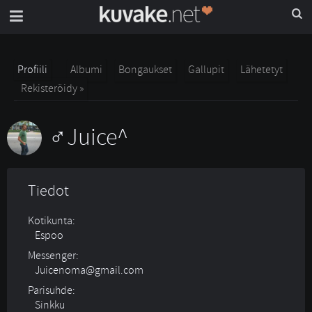
Profiili
Albumi
Bongaukset
Gallupit
Lähetetyt
Rekisteröidy »
Juice^
Tiedot
Kotikunta:
Espoo
Messenger:
Juicenoma@gmail.com
Parisuhde:
Sinkku 