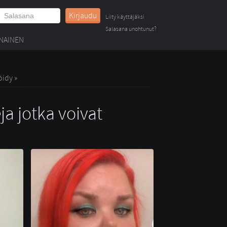
Kirjaudu
Liity käyttäjäksi
Salasana unohtunut?
NAINEN
öidy »
ja jotka voivat