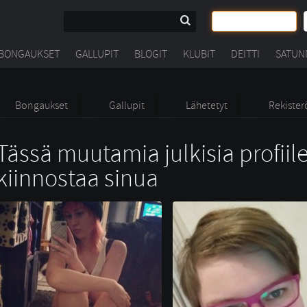
BONGAUKSET
GALLUPIT
BLOGIT
KLUBIT
DEITTI
SATUN
Bongaukset
Gallupit
Lähetetyt
Rekister
Tässä muutamia julkisia profiile
kiinnostaa sinua