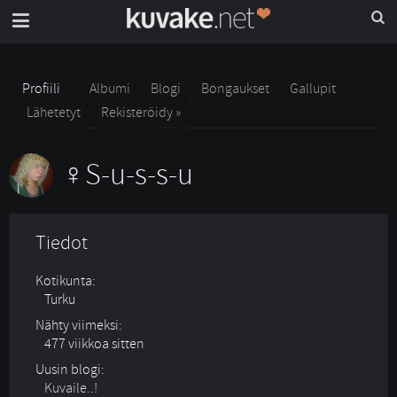
Profiili
Albumi
Blogi
Bongaukset
Gallupit
Lähetetyt
Rekisteröidy »
S-u-s-s-u
Tiedot
Kotikunta:
Turku
Nähty viimeksi:
477 viikkoa sitten
Uusin blogi:
Kuvaile..!