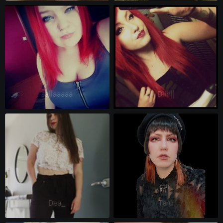
sallaaaaa 
Diih|| 
Dea_ 
Teru 