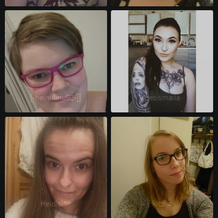
[-heiniliinu92-]] 
pesismaila 
Heidisi^^ 
kitzka 