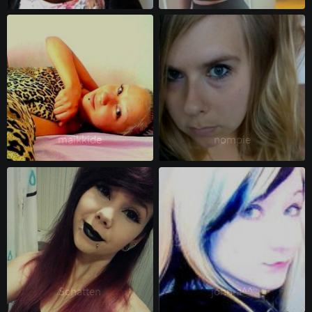
maikkide 
nompie 
Schatten 
jonn-a^^ 