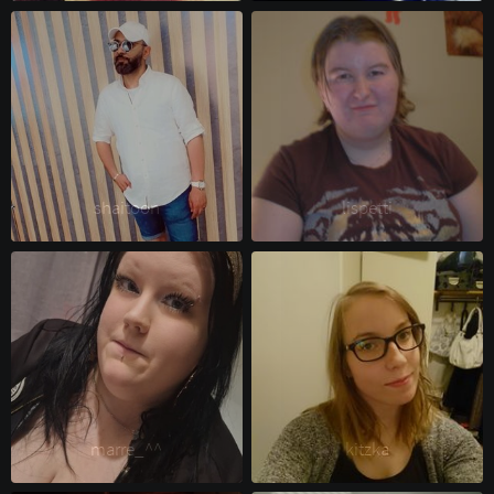
shaitoon 
lispetti 
marre_^^ 
kitzka 