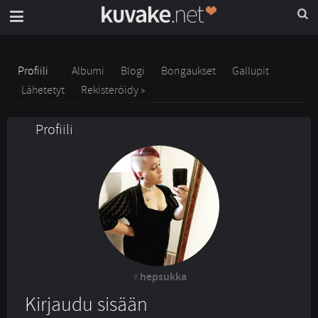
Profiili
Albumi
Blogi
Bongaukset
Gallupit
Lähetetyt
Rekisteröidy »
Profiili
hepsukka
Kirjaudu sisään