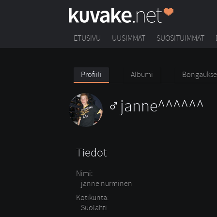
ETUSIVU
UUSIMMAT
SUOSITUIMMAT
Profiili
Albumi
Bongaukse
janne^^^^^^
Tiedot
Nimi:
janne nurminen
Kotikunta:
Suolahti