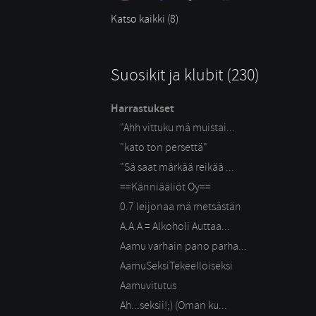
Katso kaikki (8)
Suosikit ja klubit (230)
Harrastukset
"Ahh vittuku mä muistai...
"kato ton persettä"
"Sä saat märkää reikää ...
==Känniääliöt Oy==
0.7 leijonaa mä metsästän
A.A.A = Alkoholi Auttaa...
Aamu varhain pano parha...
AamuSeksiTekeeIloiseksi
Aamuvitutus
Ah...seksii!;) (Oman ku...