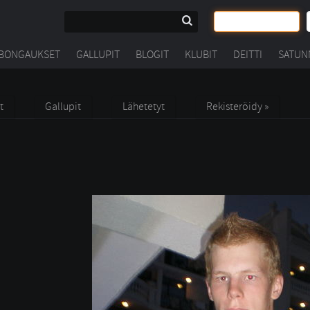
BONGAUKSET
GALLUPIT
BLOGIT
KLUBIT
DEITTI
SATUN
t
Gallupit
Lähetetyt
Rekisteröidy »