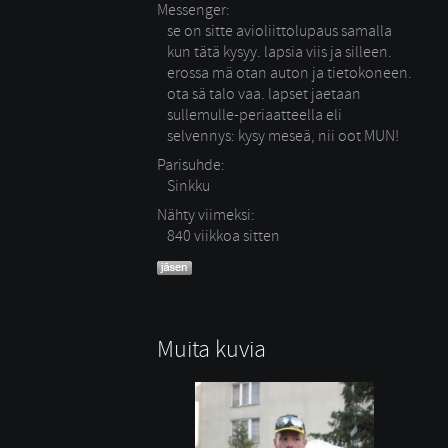
Messenger:
se on sitte avioliittolupaus samalla
kun tätä kysyy. lapsia viis ja silleen.
erossa mä otan auton ja tietokoneen.
ota sä talo vaa. lapset jaetaan
sullemulle-periaatteella eli
selvennys: kysy meseä, nii oot MUN!
Parisuhde:
Sinkku 
Nähty viimeksi:
840 viikkoa sitten
Muita kuvia