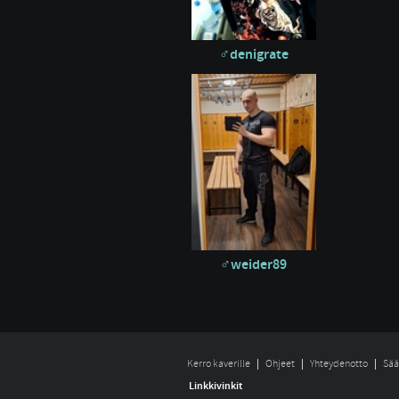
denigrate
weider89
Kerro kaverille
Ohjeet
Yhteydenotto
Sää
Linkkivinkit