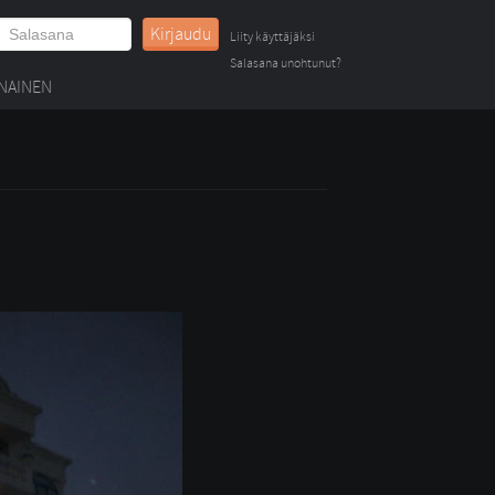
Kirjaudu
Liity käyttäjäksi
Salasana unohtunut?
NAINEN