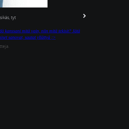
sikäs
,
tyt
dä kanssani mitä vain, niin mitä tekisit? Jätä
set sanovat, saatat yllättyä ;>
tteja.