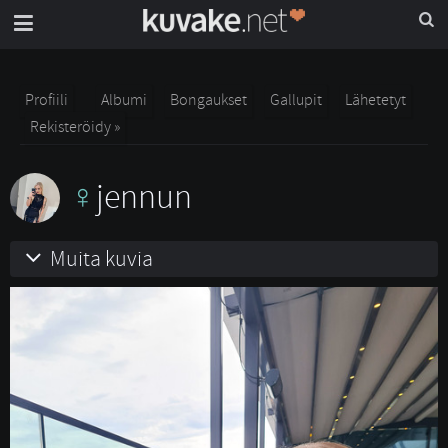
Profiili
Albumi
Bongaukset
Gallupit
Lähetetyt
Rekisteröidy »
jennun
Muita kuvia