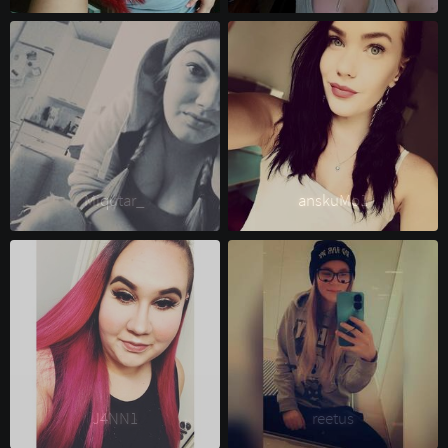
Miqutar_ 
anskuMo1 
J4NN1 
reetus 