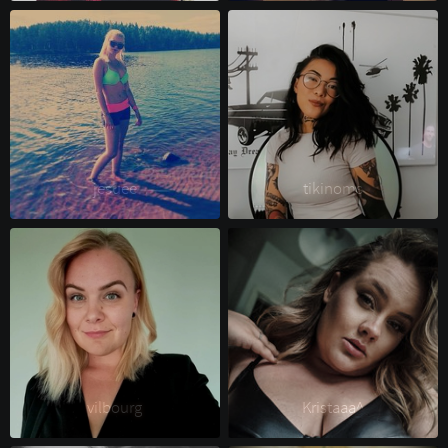
jesuee 
tikinoms 
vilbourg 
Kristaaa^ 