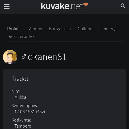
Profiili
Albumi
Bongaukset
Gallupit
Lähetetyt
Rekisteröidy »
okanen81
Tiedot
Nimi:
Miikka
Syntymäpäivä:
17.06.1981 (45v)
Kotikunta:
Tampere