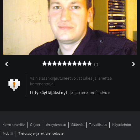
10
Vain sisäänkirjautuneet voivat lukea ja lähettää
kommentteja.
Liity käyttäjäksi nyt
- ja luo oma profiilisivu »
Kerro kaverille
Ohjeet
Yhteydenotto
Säännöt
Turvallisuus
Käyttöehdot
Mobiili
Tietosuoja- ja rekisteriseloste