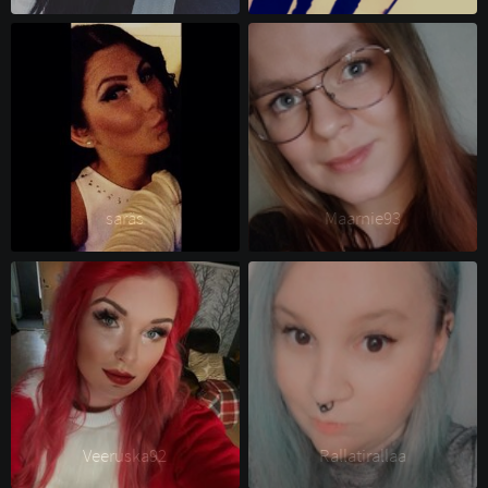
saräs 
Maarnie93 
Veeruska92 
Rallatirallaa 