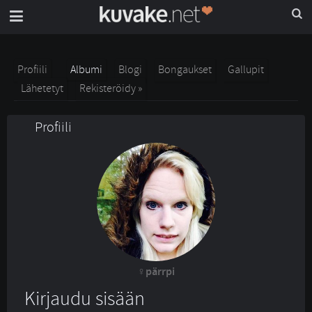
Profiili
Albumi
Blogi
Bongaukset
Gallupit
Lähetetyt
Rekisteröidy »
Profiili
pärrpi
Kirjaudu sisään