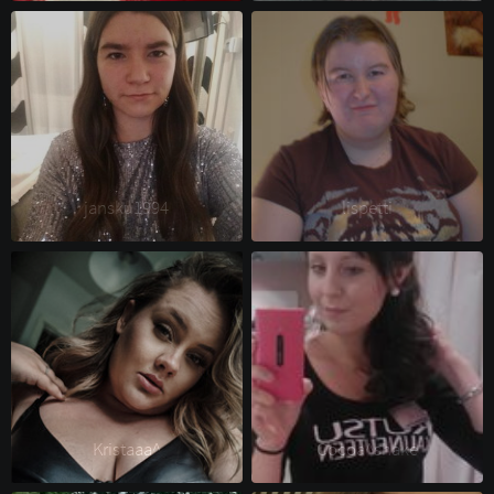
jansku1994 
lispetti 
Kristaaa^ 
Cocoa^shake 