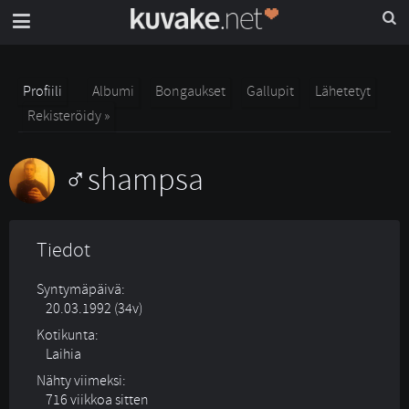
Profiili
Albumi
Bongaukset
Gallupit
Lähetetyt
Rekisteröidy »
shampsa
Tiedot
Syntymäpäivä:
20.03.1992 (34v)
Kotikunta:
Laihia
Nähty viimeksi:
716 viikkoa sitten