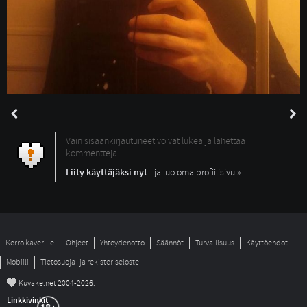
Vain sisäänkirjautuneet voivat lukea ja lähettää
kommentteja.
Liity käyttäjäksi nyt
- ja luo oma profiilisivu »
Kerro kaverille
Ohjeet
Yhteydenotto
Säännöt
Turvallisuus
Käyttöehdot
Mobiili
Tietosuoja- ja rekisteriseloste
©
Kuvake.net 2004-2026.
Linkkivinkit