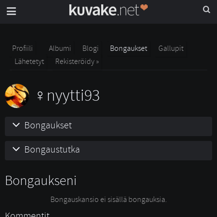
Profiili
Albumi
Blogi
Bongaukset
Gallupit
Lähetetyt
Rekisteröidy »
nyytti93
Bongaukset
Bongaustutka
Bongaukseni
Bongauskansio ei sisällä bongauksia.
Kommentit