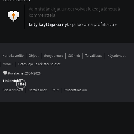
Vain sisäänkirjautuneet voivat lukea ja lähettää
kommentteja.
Liity käyttäjäksi nyt
- ja luo oma profiilisivu »
Kerro kaverille
Ohjeet
Yhteydenotto
Säännöt
Turvallisuus
Käyttöehdot
Mobiili
Tietosuoja- ja rekisteriseloste
©
Kuvake.net 2004-2026.
Linkkivinkit
Feissarimokat
Nettikasinot
Pelit
Prosenttilaskuri