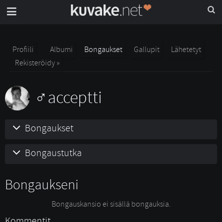
Profiili
Albumi
Bongaukset
Gallupit
Lähetetyt
Rekisteröidy »
acceptti
Bongaukset
Bongaustutka
Bongaukseni
Bongauskansio ei sisällä bongauksia.
Kommentit