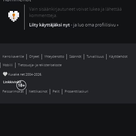
Vain sisäänkirjautuneet voivat lukea ja lähettää
kommentteja.
Liity käyttäjäksi nyt
- ja luo oma profiilisivu »
Kerro kaverille
Ohjeet
Yhteydenotto
Säännöt
Turvallisuus
Käyttöehdot
Mobiili
Tietosuoja- ja rekisteriseloste
©
Kuvake.net 2004-2026.
Linkkivinkit
Feissarimokat
Nettikasinot
Pelit
Prosenttilaskuri