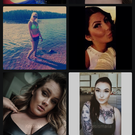
jesuee 
saräs 
Kristaaa^ 
pesismaila 