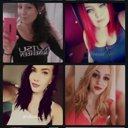
Cocoa^shake 
sallaaaaa 
anskuMo1 
{RoosaBöö} 