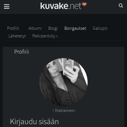
Profiili
Albumi
Blogi
Bongaukset
Gallupit
Lähetetyt
Rekisteröidy »
Profiili
Natiainen-
Kirjaudu sisään