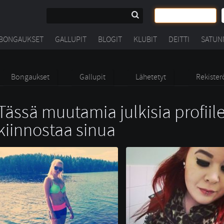
BONGAUKSET
GALLUPIT
BLOGIT
KLUBIT
DEITTI
SATUN
Bongaukset
Gallupit
Lähetetyt
Rekister
Tässä muutamia julkisia profiile
kiinnostaa sinua