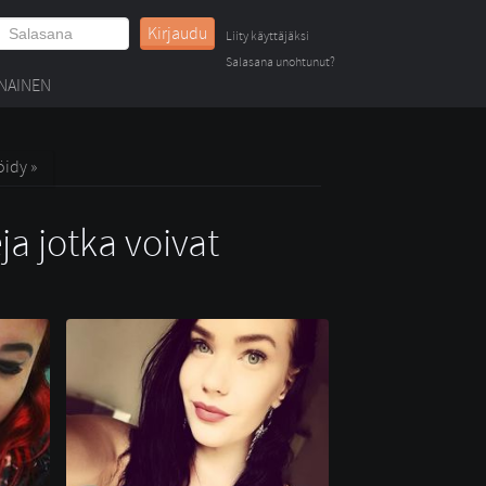
Kirjaudu
Liity käyttäjäksi
Salasana unohtunut?
NAINEN
öidy »
ja jotka voivat