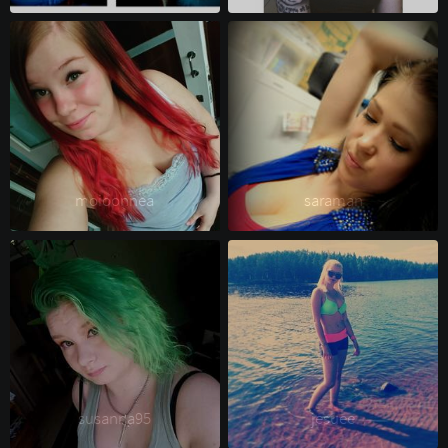
moioonnea 
saraman 
susanna95 
jesuee 