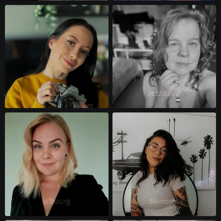
Karita 
Jezzicasd- 
vilbourg 
tikinoms 