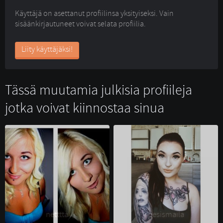
Käyttäjä on asettanut profiilinsa yksityiseksi. Vain
sisäänkirjautuneet voivat selata profiilia.
Liity käyttäjäksi!
Tässä muutamia julkisia profiileja
jotka voivat kiinnostaa sinua
netttta 
pesismaila 