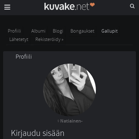
Profiili
Albumi
Blogi
Bongaukset
Gallupit
Lähetetyt
Rekisteröidy »
Profiili
Natiainen-
Kirjaudu sisään