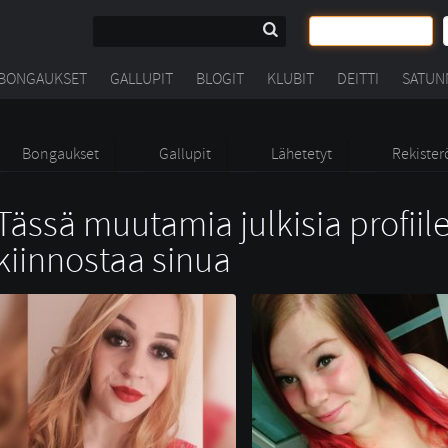
BONGAUKSET
GALLUPIT
BLOGIT
KLUBIT
DEITTI
SATUN
Bongaukset
Gallupit
Lähetetyt
Rekister
Tässä muutamia julkisia profiile
kiinnostaa sinua