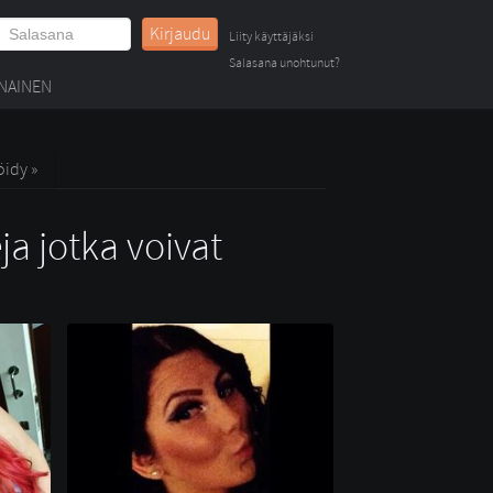
Kirjaudu
Liity käyttäjäksi
Salasana unohtunut?
NAINEN
öidy »
ja jotka voivat