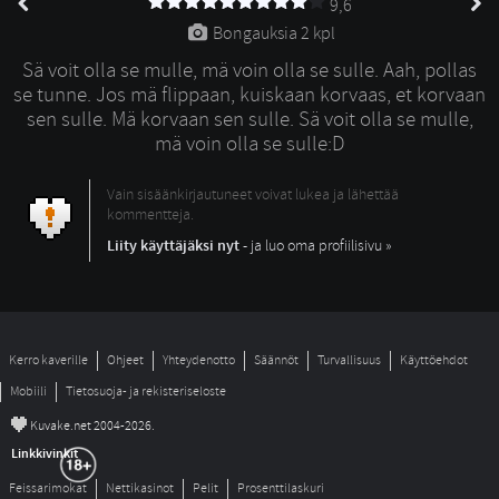
9,6
Bongauksia 
2 kpl
Sä voit olla se mulle, mä voin olla se sulle. Aah, pollas
se tunne. Jos mä flippaan, kuiskaan korvaas, et korvaan
sen sulle. Mä korvaan sen sulle. Sä voit olla se mulle,
mä voin olla se sulle:D
Vain sisäänkirjautuneet voivat lukea ja lähettää
kommentteja.
Liity käyttäjäksi nyt
- ja luo oma profiilisivu »
Kerro kaverille
Ohjeet
Yhteydenotto
Säännöt
Turvallisuus
Käyttöehdot
Mobiili
Tietosuoja- ja rekisteriseloste
©
Kuvake.net 2004-2026.
Linkkivinkit
Feissarimokat
Nettikasinot
Pelit
Prosenttilaskuri