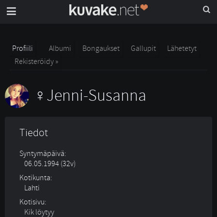
Profiili
Albumi
Bongaukset
Gallupit
Lähetetyt
Rekisteröidy »
Jenni-Susanna
Tiedot
Syntymäpäivä:
06.05.1994 (32v)
Kotikunta:
Lahti
Kotisivu:
Kik löytyy