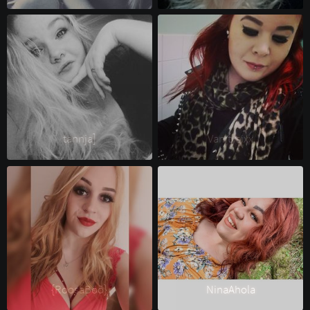
tannja] 
Vanitysixx 
{RoosaBöö} 
NinaAhola 