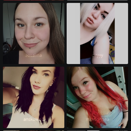
Josalina 
ciryyy 
anskuMo1 
moioonnea 