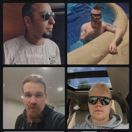
Iran-Boy 
Puti^^ 
Bampo 
tusir 