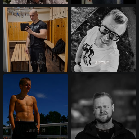
weider89 
antzu^^ 
Janne_H 
|Artsi| 