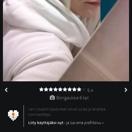
9,4
Bongauksia 
6 kpl
Vain sisäänkirjautuneet voivat lukea ja lähettää
kommentteja.
Liity käyttäjäksi nyt
- ja luo oma profiilisivu »