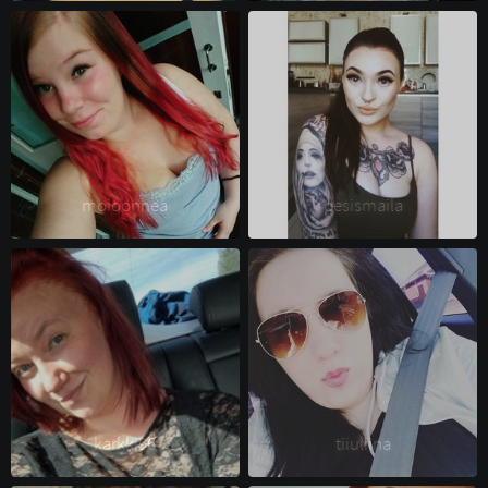
moioonnea 
pesismaila 
karkki96 
tiiuliina 