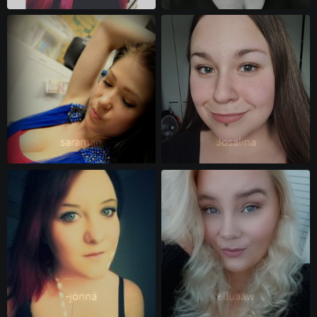
saraman 
Josalina 
-jönnä 
elluaaw 