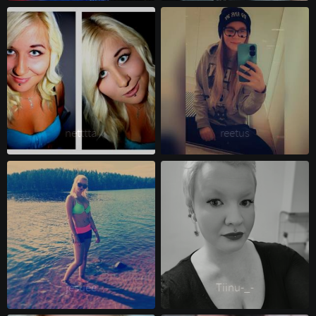
netttta 
reetus 
jesuee 
Tiinu-_- 