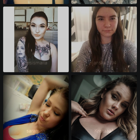
pesismaila 
jansku1994 
saraman 
Kristaaa^ 