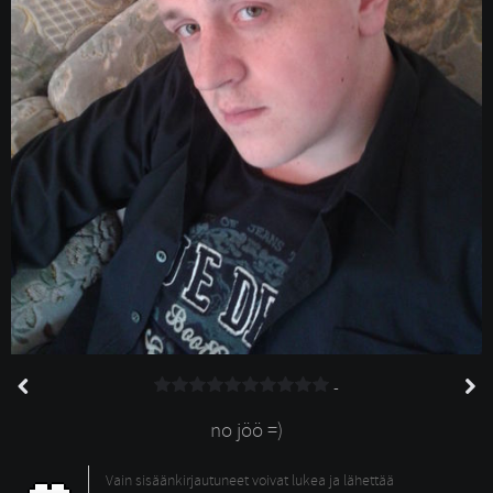
-
no jöö =)
Vain sisäänkirjautuneet voivat lukea ja lähettää