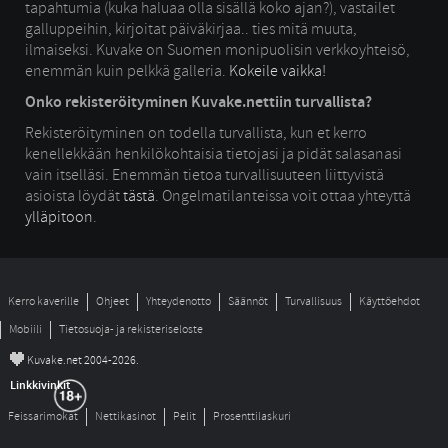
tapahtumia (kuka haluaa olla sisällä koko ajan?), vastailet
galluppeihin, kirjoitat päiväkirjaa.. ties mitä muuta,
ilmaiseksi. Kuvake on Suomen monipuolisin verkkoyhteisö,
enemmän kuin pelkkä galleria.
Kokeile vaikka!
Onko rekisteröityminen Kuvake.nettiin turvallista?
Rekisteröityminen on todella turvallista, kun et kerro
kenellekkään henkilökohtaisia tietojasi ja pidät salasanasi
vain itselläsi. Enemmän tietoa turvallisuuteen liittyvistä
asioista löydät
tästä
. Ongelmatilanteissa voit ottaa yhteyttä
ylläpitoon
.
Kerro kaverille
Ohjeet
Yhteydenotto
Säännöt
Turvallisuus
Käyttöehdot
Mobiili
Tietosuoja- ja rekisteriseloste
©
Kuvake.net 2004-2026.
Linkkivinkit
Feissarimokat
Nettikasinot
Pelit
Prosenttilaskuri