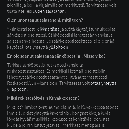
pienillä ja isoilla kirjaimilla on merkitystä. Tarvittaessa voit
tilata itsellesi
uuden salasanan
.
Olen unohtanut salasanani, mitä teen?
Yksinkertaisesti
klikkaa tästä
ja syötä käyttäjätunnuksesi tai 
sähköpostiosoitteesi. Sähköpostiisi lähetetään vahvistus
salasananvaihdosta. Jos sähköpostiosoitteesi ei ole enää
käytössä, ota yhteyttä
ylläpitoon
.
En ole saanut salasanaa sähköpostiini. Missä vika?
Tarkista sähköpostisi roskapostikansio tai
roskapostiasetukset. Esimerkiksi Hotmail-osoitteisiin
lähetetyt sähköpostit saattavat siirtyä automaattisesti
Roskaposti/Junk-kansioon. Tarvittaessa voit
ottaa yhteyttä
ylläpitoon
.
Miksi rekisteröityisin Kuvakkeeseen?
Miksi et? Ihmiset ovat lauma-eläimiä, ja Kuvakkeessa tapaat
ihmisiä, pidät yhteyttä kavereihisi, bongaat kivoja kuvia,
löydät hyvää musiikkia, keskustelet kehittäviä, perustat
klubeja joihin kutsut ystäväsi, merkkaat menopassiisi