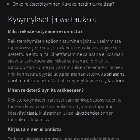
Onko rekisteröityminen Kuvake.nettiin turvallista?
Kysymykset ja vastaukset
Miksi rekisteröityminen ei onnistu?
Rekisteröitymisen epäonnistuminen johtuu useimmissa
tapauksissa joko siitä, että lähettämäsi kuva ei täytä sille
asetettuja ehtoja, tai lähettämämme salasana ei koskaan
saavuta sähköpostiasi. Mikäli salasana ei ole tullut
sähköpostiisi kolme päivää tunnuksen tekemisen jälkeen,
niin kannattaa pyytää uutta salasanaa etusivulta
salasana
unohtunut
kohdasta. Voit olla myös yhteydessä 
ylläpitoon
.
Miten rekisteröidyn Kuvakkeeseen?
Rekisteröitymiseen tarvitset vain sähköpostiosoitteen ja
tuoreen kuvan itsestäsi. Rekisteröityminen tapahtuu
kätevästi
tästä.
Muistathan lukea 
käyttöehdot
ennen 
tunnuksesi tekemistä.
Kirjautuminen ei onnistu
Tarkista käyttäjätunnuksesi ja salasanasi oikeinkirjoitus,