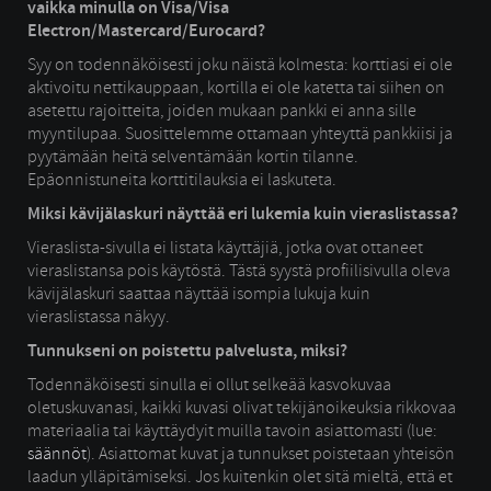
vaikka minulla on Visa/Visa
Electron/Mastercard/Eurocard?
Syy on todennäköisesti joku näistä kolmesta: korttiasi ei ole
aktivoitu nettikauppaan, kortilla ei ole katetta tai siihen on
asetettu rajoitteita, joiden mukaan pankki ei anna sille
myyntilupaa. Suosittelemme ottamaan yhteyttä pankkiisi ja
pyytämään heitä selventämään kortin tilanne.
Epäonnistuneita korttitilauksia ei laskuteta.
Miksi kävijälaskuri näyttää eri lukemia kuin vieraslistassa?
Vieraslista-sivulla ei listata käyttäjiä, jotka ovat ottaneet
vieraslistansa pois käytöstä. Tästä syystä profiilisivulla oleva
kävijälaskuri saattaa näyttää isompia lukuja kuin
vieraslistassa näkyy.
Tunnukseni on poistettu palvelusta, miksi?
Todennäköisesti sinulla ei ollut selkeää kasvokuvaa
oletuskuvanasi, kaikki kuvasi olivat tekijänoikeuksia rikkovaa
materiaalia tai käyttäydyit muilla tavoin asiattomasti (lue:
säännöt
). Asiattomat kuvat ja tunnukset poistetaan yhteisön
laadun ylläpitämiseksi. Jos kuitenkin olet sitä mieltä, että et