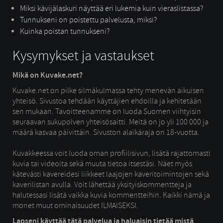
Miksi kävijälaskuri näyttää eri lukemia kuin vieraslistassa?
Tunnukseni on poistettu palvelusta, miksi?
Kuinka poistan tunnukseni?
Kysymykset ja vastaukset
Mikä on Kuvake.net?
Kuvake.net on pilke silmäkulmassa tehty menevän aikuisen
yhteisö. Sivustoa tehdään käyttäjien ehdoilla ja kehitetään
sen mukaan. Tavoitteenamme on luoda Suomen viihtyisin
seuraavan sukupolven yhteisösaitti. Meitä on jo yli 100 000 ja
määrä kasvaa päivittäin. Sivuston alaikäraja on 18-vuotta.
Kuvakkeessa voit luoda oman profiilisivun, lisätä rajattomasti 
kuvia tai videoita sekä muuta tietoa itsestäsi. Näet myös
kätevästi kavereidesi liikkeet laajojen kaveritoimintojen sekä
kaverilistan avulla. Voit lähettää yksityiskommentteja ja
halutessasi lisätä vaikka kuvia kommentteihin. Kaikki nämä ja
monet muut ominaisuudet ILMAISEKSI.
Lapseni käyttää tätä palvelua ja haluaisin tietää mistä