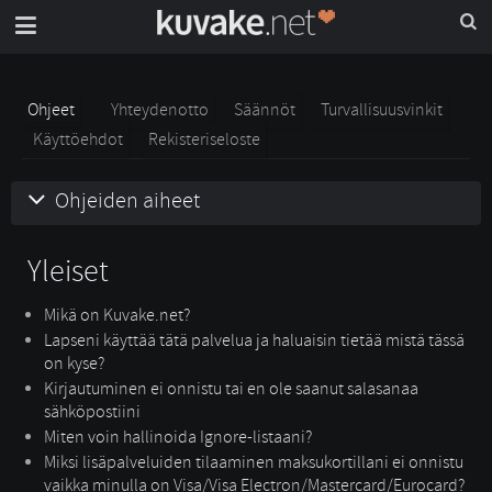
Ohjeet
Yhteydenotto
Säännöt
Turvallisuusvinkit
Käyttöehdot
Rekisteriseloste
Ohjeiden aiheet
Yleiset
Mikä on Kuvake.net?
Lapseni käyttää tätä palvelua ja haluaisin tietää mistä tässä
on kyse?
Kirjautuminen ei onnistu tai en ole saanut salasanaa
sähköpostiini
Miten voin hallinoida Ignore-listaani?
Miksi lisäpalveluiden tilaaminen maksukortillani ei onnistu
vaikka minulla on Visa/Visa Electron/Mastercard/Eurocard?