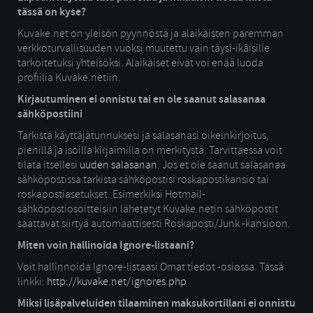
tässä on kyse?
Kuvake.net on yleisön pyynnöstä ja alaikäisten paremman
verkkoturvallisuuden vuoksi muutettu vain täysi-ikäisille
tarkoitetuksi yhteisöksi. Alaikäiset eivät voi enää luoda
profiilia Kuvake.netiin.
Kirjautuminen ei onnistu tai en ole saanut salasanaa
sähköpostiini
Tarkista käyttäjätunnuksesi ja salasanasi oikeinkirjoitus,
pienillä ja isoilla kirjaimilla on merkitystä. Tarvittaessa voit
tilata itsellesi
uuden salasanan
. Jos et ole saanut salasanaa
sähköpostissa tarkista sähköpostisi roskapostikansio tai
roskapostiasetukset. Esimerkiksi Hotmail-
sähköpostiosoitteisiin lähetetyt Kuvake.netin sähköpostit
saattavat siirtyä automaattisesti Roskaposti/Junk -kansioon.
Miten voin hallinoida Ignore-listaani?
Voit hallinnoida Ignore-listaasi Omat tiedot -osiossa. Tässä
linkki:
http://kuvake.net/ignores.php
Miksi lisäpalveluiden tilaaminen maksukortillani ei onnistu