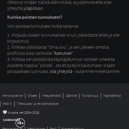
rikkonut mitään näistä säännöistä, pyydämme että otat
yhteyttä
ylläpitoon
.
Kuinka poistan tunnukseni?
Voit poistaa tunnuksesi koska tahansa:
1. Kirjaudu sisään tunnuksellasi sivun ylälaidasta (ellet jo ole 
kirjautunut).
2. Klikkaa ylälaidasta "Oma sivu", ja sen jälkeen omalla 
profiilisivullasi valikosta
"Asetukset"
.
3. Klikkaa perustiedoista käyttäjätunnus- kohdan oikealta 
puolelta nappia "poista". Jos et pysty kirjautumaan sisään
poistaaksesi tunnusta,
ota yhteyttä
- autamme mielellämme.
Kerro kaverille
Ohjeet
Yhteydenotto
Säännöt
Turvallisuus
Käyttöehdot
Mobiili
Tietosuoja- ja rekisteriseloste
©
Kuvake.net 2004-2026.
Linkkivinkit
Feissarimokat
Nettikasinot
Pelit
Prosenttilaskuri