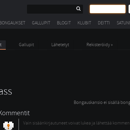
BONGAUKSET
GALLUPIT
BLOGIT
KLUBIT
DEITTI
SATUN
t
Gallupit
Lähetetyt
Rekisteröidy »
ass
Bongauskansio ei sisällä bong
Kommentit
Vain sisäänkirjautuneet voivat lukea ja lähettää kommen