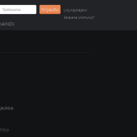
Kirjaudu
Liity käyttäjäksi
Salasana unohtunut?
NAINEN
auksia.
tteja.