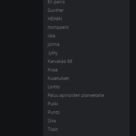
En panis
Gunther
HEMAN
homppelit
Iskä
jorma
Jytky
Karvakäsi 69
Kissa
Kusetukset
Lortto
Paluu apinoiden planeetalle
Pukki
Puntti
Sika
Tissit