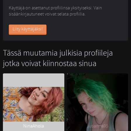
Käyttäjä on asettanut profiilinsa yksityiseksi. Vain
sisäänkirjautuneet voivat selata profiilia.
Liity käyttäjäksi!
Tässä muutamia julkisia profiileja
jotka voivat kiinnostaa sinua
NinaAhola 
susanna95 