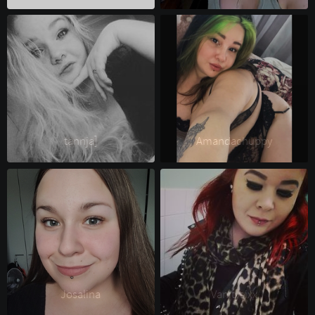
tannja] 
Amandachuppy 
Josalina 
Vanitysixx 