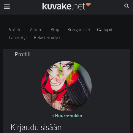
Profiili
Albumi
Blogi
Bongaukset
Gallupit
Lähetetyt
Rekisteröidy »
Profiili
Huurrehukka
Kirjaudu sisään