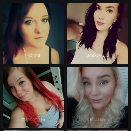
-jönnä 
anskuMo1 
moioonnea 
elluaaw 