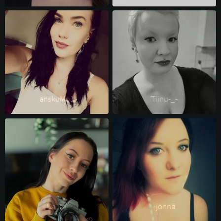
anskuMo1 
Tiinu-_- 
Karita 
-jönnä 