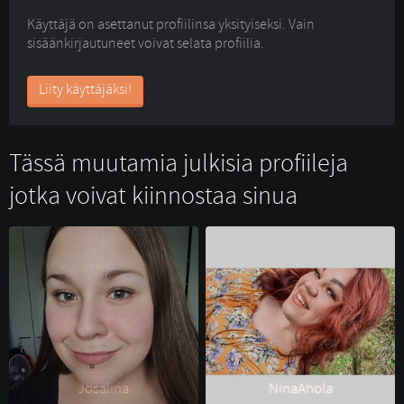
Käyttäjä on asettanut profiilinsa yksityiseksi. Vain
sisäänkirjautuneet voivat selata profiilia.
Liity käyttäjäksi!
Tässä muutamia julkisia profiileja
jotka voivat kiinnostaa sinua
Josalina 
NinaAhola 