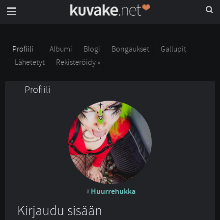
Profiili
Albumi
Blogi
Bongaukset
Gallupit
Lähetetyt
Rekisteröidy »
Profiili
Huurrehukka
Kirjaudu sisään