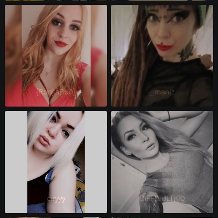
{RoosaBöö} 
_manjz 
ciryyy 
DIFFICULTKID 