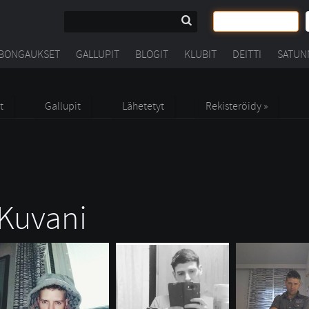
BONGAUKSET
GALLUPIT
BLOGIT
KLUBIT
DEITTI
SATUN
t
Gallupit
Lähetetyt
Rekisteröidy »
Kuvani