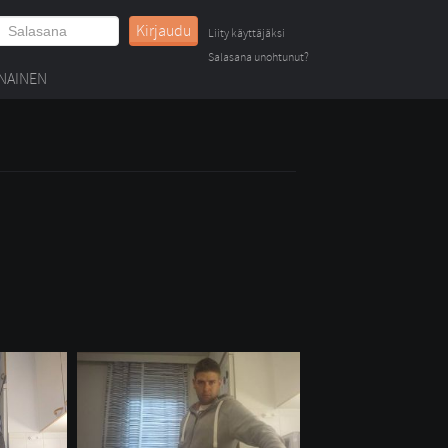
Kirjaudu
Liity käyttäjäksi
Salasana unohtunut?
NAINEN