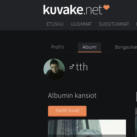
ETUSIVU
UUSIMMAT
SUOSITUIMMAT
Profiili
Albumi
Bongaukse
tth
Albumin kansiot
Kaikki kuvat