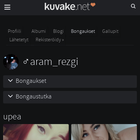
Profiili
Albumi
Blogi
Bongaukset
Gallupit
Lähetetyt
Rekisteröidy »
aram_rezgi
Bongaukset
Bongaustutka
upea