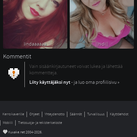
lindaaaaaa 
||hidi|| 
Kommentit
Vain sisäänkirjautuneet voivat lukea ja lähettää
kommentteja.
Liity käyttäjäksi nyt
- ja luo oma profiilisivu »
Kerro kaverille
Ohjeet
Yhteydenotto
Säännöt
Turvallisuus
Käyttöehdot
Mobiili
Tietosuoja- ja rekisteriseloste
©
Kuvake.net 2004-2026.