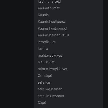
kauniit naiset:)
Kauniit silmät
Kaunis
Kaunis huulipuna
Kaunis huulipuna;)
Kaunis nainen 2019
lempikuvat
loviisa
mahtavat kuvat
Malli kuvat
minun lempi kuvat
Oot söpö
seksikäs
seksikäs nainen
smoking woman
Söpö