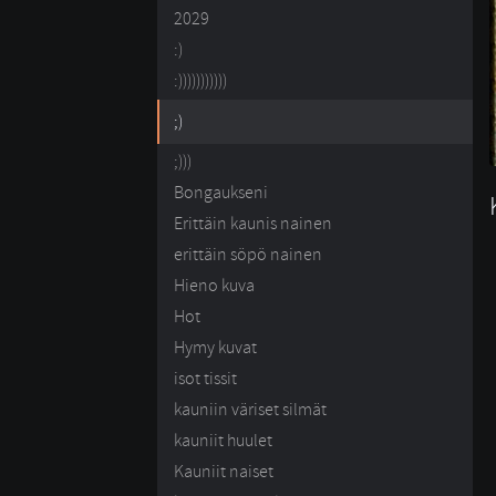
2029
:)
:)))))))))))
;)
;)))
Bongaukseni
Erittäin kaunis nainen
erittäin söpö nainen
Hieno kuva
Hot
Hymy kuvat
isot tissit
kauniin väriset silmät
kauniit huulet
Kauniit naiset