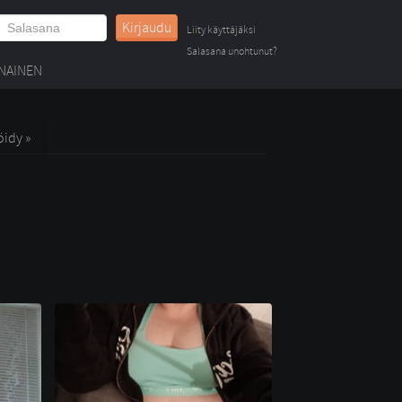
Kirjaudu
Liity käyttäjäksi
Salasana unohtunut?
NAINEN
öidy »