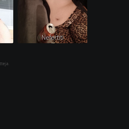
Nefertiti 
tteja.