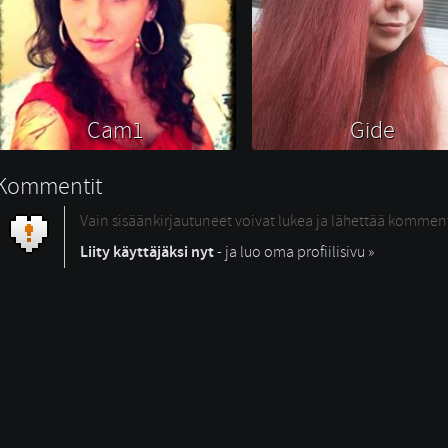
Cam1 
Gide 
Kommentit
Vain sisäänkirjautuneet voivat lukea ja lähettää kommen
Liity käyttäjäksi nyt
- ja luo oma profiilisivu »