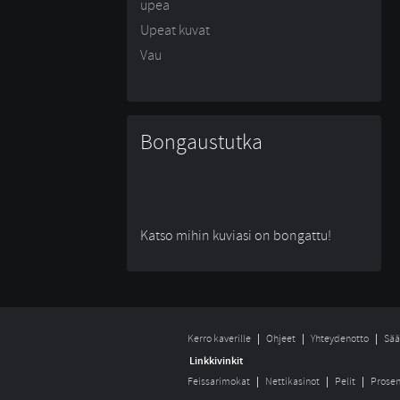
upea
Upeat kuvat
Vau
Bongaustutka
Katso mihin kuviasi on bongattu!
Kerro kaverille
Ohjeet
Yhteydenotto
Sää
Linkkivinkit
Feissarimokat
Nettikasinot
Pelit
Prosen