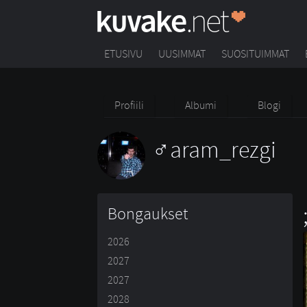
ETUSIVU
UUSIMMAT
SUOSITUIMMAT
Profiili
Albumi
Blogi
aram_rezgi
Bongaukset
2026
2027
2027
2028