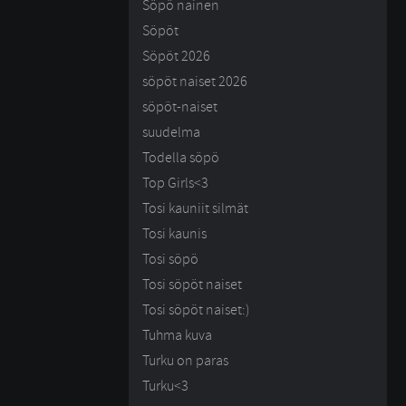
Söpö nainen
Söpöt
Söpöt 2026
söpöt naiset 2026
söpöt-naiset
suudelma
Todella söpö
Top Girls<3
Tosi kauniit silmät
Tosi kaunis
Tosi söpö
Tosi söpöt naiset
Tosi söpöt naiset:)
Tuhma kuva
Turku on paras
Turku<3