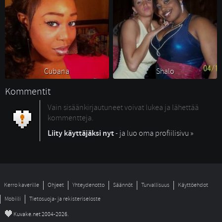
Cubana 
Shalo 
Kommentit
Vain sisäänkirjautuneet voivat lukea ja lähettää
kommentteja.
Liity käyttäjäksi nyt
- ja luo oma profiilisivu »
Kerro kaverille
Ohjeet
Yhteydenotto
Säännöt
Turvallisuus
Käyttöehdot
Mobiili
Tietosuoja- ja rekisteriseloste
©
Kuvake.net 2004-2026.