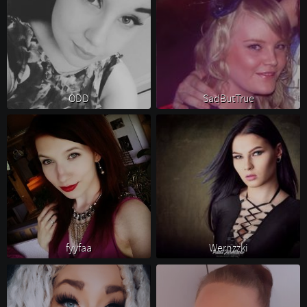
ODD 
SadButTrue 
fyyfaa 
Wernzzki 