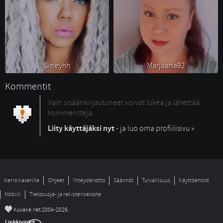
Sineyhh 
Marjaana92 
Kommentit
Vain sisäänkirjautuneet voivat lukea ja lähettää
kommentteja.
Liity käyttäjäksi nyt
- ja luo oma profiilisivu »
Kerro kaverille
Ohjeet
Yhteydenotto
Säännöt
Turvallisuus
Käyttöehdot
Mobiili
Tietosuoja- ja rekisteriseloste
©
Kuvake.net 2004-2026.
Linkkivinkit