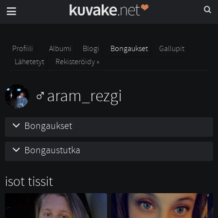
Profiili
Albumi
Blogi
Bongaukset
Gallupit
Lähetetyt
Rekisteröidy »
aram_rezgi
Bongaukset
Bongaustutka
isot tissit