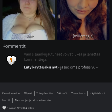
iiidaa- 
[millamagia] 
Kommentit
Vain sisäänkirjautuneet voivat lukea ja lähettää
kommentteja.
Liity käyttäjäksi nyt
- ja luo oma profiilisivu »
Kerro kaverille
Ohjeet
Yhteydenotto
Säännöt
Turvallisuus
Käyttöehdot
Mobiili
Tietosuoja- ja rekisteriseloste
©
Kuvake.net 2004-2026.