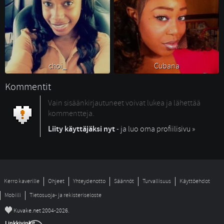
choi_ 
Cubana 
Kommentit
Vain sisäänkirjautuneet voivat lukea ja lähettää
kommentteja.
Liity käyttäjäksi nyt
- ja luo oma profiilisivu »
Kerro kaverille
Ohjeet
Yhteydenotto
Säännöt
Turvallisuus
Käyttöehdot
Mobiili
Tietosuoja- ja rekisteriseloste
©
Kuvake.net 2004-2026.
Linkkivinkit