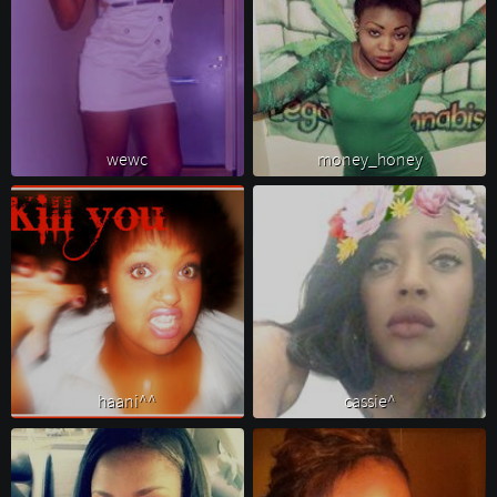
wewc 
money_honey 
haani^^ 
cassie^ 