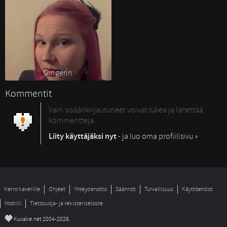
Gingerin 
Kommentit
Vain sisäänkirjautuneet voivat lukea ja lähettää
kommentteja.
Liity käyttäjäksi nyt
- ja luo oma profiilisivu »
Kerro kaverille
Ohjeet
Yhteydenotto
Säännöt
Turvallisuus
Käyttöehdot
Mobiili
Tietosuoja- ja rekisteriseloste
©
Kuvake.net 2004-2026.