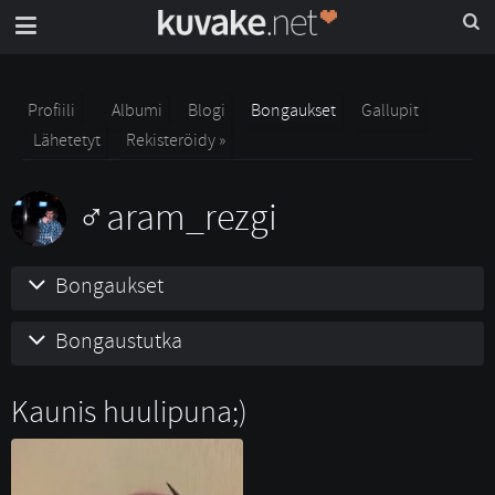
Profiili
Albumi
Blogi
Bongaukset
Gallupit
Lähetetyt
Rekisteröidy »
aram_rezgi
Bongaukset
Bongaustutka
Kaunis huulipuna;)