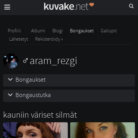
Profiili
Albumi
Blogi
Bongaukset
Gallupit
Lähetetyt
Rekisteröidy »
aram_rezgi
Bongaukset
Bongaustutka
kauniin väriset silmät