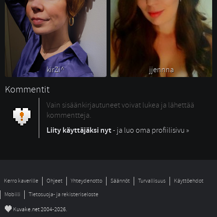
kirZi^ 
jjennna 
Kommentit
Vain sisäänkirjautuneet voivat lukea ja lähettää
kommentteja.
Liity käyttäjäksi nyt
- ja luo oma profiilisivu »
Kerro kaverille
Ohjeet
Yhteydenotto
Säännöt
Turvallisuus
Käyttöehdot
Mobiili
Tietosuoja- ja rekisteriseloste
©
Kuvake.net 2004-2026.