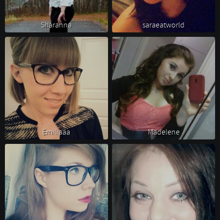
Sharanna 
saraeatworld 
Emiliaaa 
Madelene 