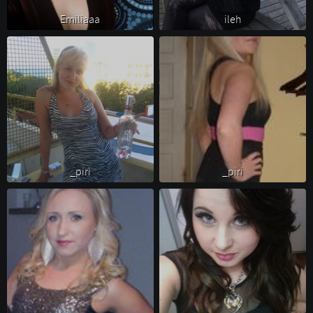
Emiliaaa 
ileh 
_piri 
_piri 