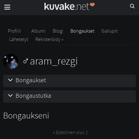
Profiili
Albumi
Blogi
Bongaukset
Gallupit
Lähetetyt
Rekisteröidy »
aram_rezgi
Bongaukset
Bongaustutka
Bongaukseni
« Edellinen sivu
| 