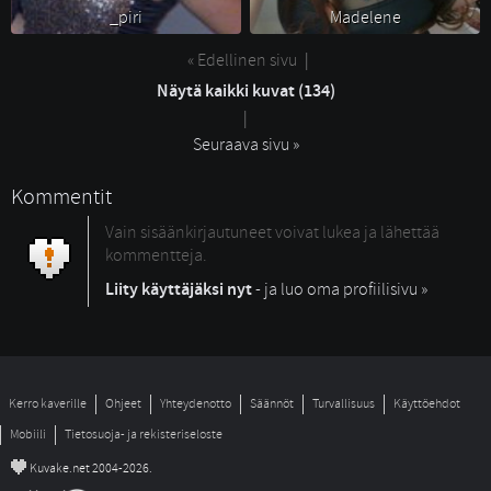
_piri 
Madelene 
« Edellinen sivu
| 
Näytä kaikki kuvat (134)
| 
Seuraava sivu »
Kommentit
Vain sisäänkirjautuneet voivat lukea ja lähettää
kommentteja.
Liity käyttäjäksi nyt
- ja luo oma profiilisivu »
Kerro kaverille
Ohjeet
Yhteydenotto
Säännöt
Turvallisuus
Käyttöehdot
Mobiili
Tietosuoja- ja rekisteriseloste
©
Kuvake.net 2004-2026.