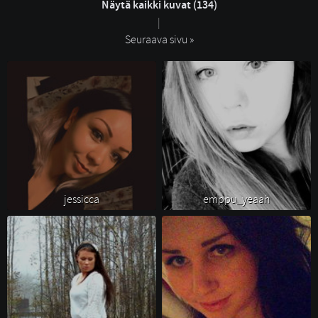
Näytä kaikki kuvat (134)
| 
Seuraava sivu »
jessicca 
emppu_yeaah 