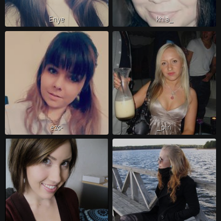
Enye 
khia_ 
ezc- 
_piri 