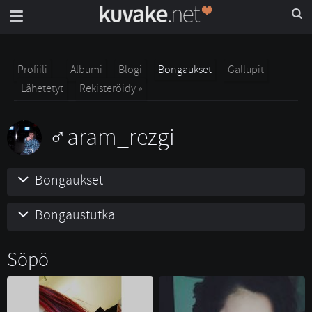
Profiili
Albumi
Blogi
Bongaukset
Gallupit
Lähetetyt
Rekisteröidy »
aram_rezgi
Bongaukset
Bongaustutka
Söpö