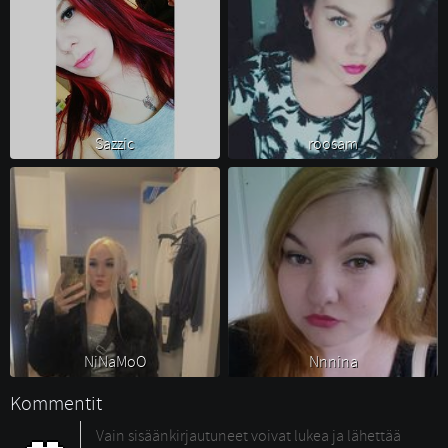
Sazzic 
roosam 
NiNaMoO 
Nnnina 
Kommentit
Vain sisäänkirjautuneet voivat lukea ja lähettää