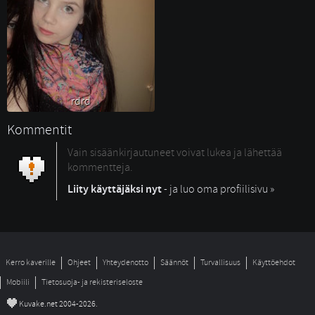
rdrd 
Kommentit
Vain sisäänkirjautuneet voivat lukea ja lähettää
kommentteja.
Liity käyttäjäksi nyt
- ja luo oma profiilisivu »
Kerro kaverille
Ohjeet
Yhteydenotto
Säännöt
Turvallisuus
Käyttöehdot
Mobiili
Tietosuoja- ja rekisteriseloste
©
Kuvake.net 2004-2026.