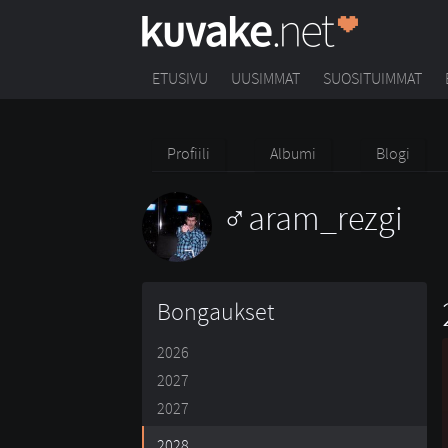
ETUSIVU
UUSIMMAT
SUOSITUIMMAT
Profiili
Albumi
Blogi
aram_rezgi
Bongaukset
2026
2027
2027
2028