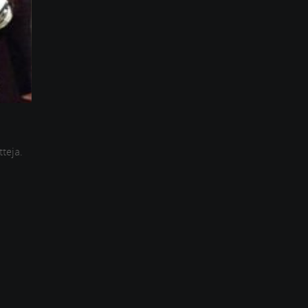
tteja.