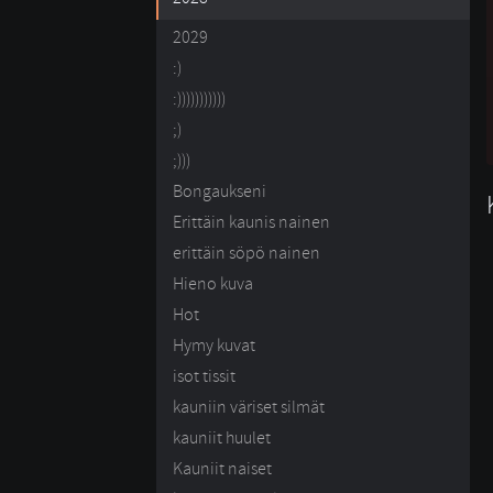
2029
:)
:)))))))))))
;)
;)))
Bongaukseni
Erittäin kaunis nainen
erittäin söpö nainen
Hieno kuva
Hot
Hymy kuvat
isot tissit
kauniin väriset silmät
kauniit huulet
Kauniit naiset