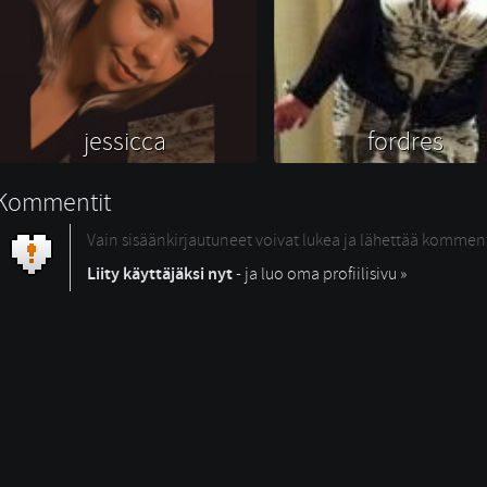
jessicca 
fordres 
Kommentit
Vain sisäänkirjautuneet voivat lukea ja lähettää kommen
Liity käyttäjäksi nyt
- ja luo oma profiilisivu »