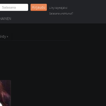
Kirjaudu
Liity käyttäjäksi
Salasana unohtunut?
NAINEN
öidy »