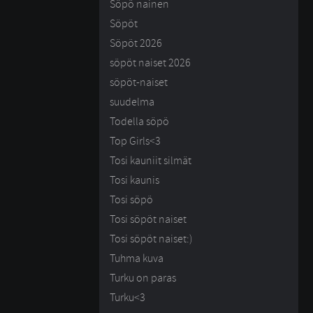
Söpö nainen
Söpöt
Söpöt 2026
söpöt naiset 2026
söpöt-naiset
suudelma
Todella söpö
Top Girls<3
Tosi kauniit silmät
Tosi kaunis
Tosi söpö
Tosi söpöt naiset
Tosi söpöt naiset:)
Tuhma kuva
Turku on paras
Turku<3