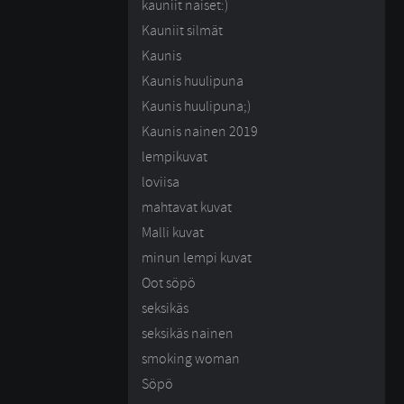
kauniit naiset:)
Kauniit silmät
Kaunis
Kaunis huulipuna
Kaunis huulipuna;)
Kaunis nainen 2019
lempikuvat
loviisa
mahtavat kuvat
Malli kuvat
minun lempi kuvat
Oot söpö
seksikäs
seksikäs nainen
smoking woman
Söpö