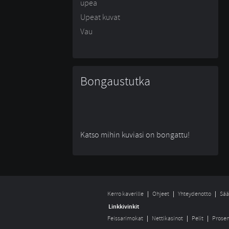
upea
Upeat kuvat
Vau
Bongaustutka
Katso mihin kuviasi on bongattu!
Kerro kaverille
Ohjeet
Yhteydenotto
Sää
Linkkivinkit
Feissarimokat
Nettikasinot
Pelit
Prosen