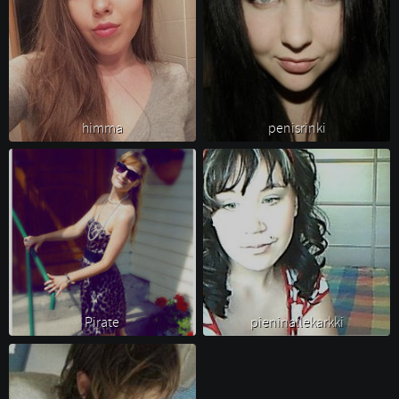
himma 
penisrinki 
Pirate 
pieninallekarkki 