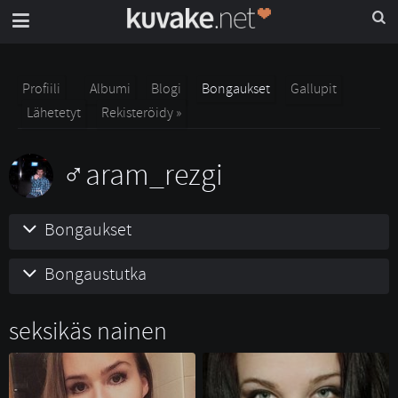
Profiili
Albumi
Blogi
Bongaukset
Gallupit
Lähetetyt
Rekisteröidy »
aram_rezgi
Bongaukset
Bongaustutka
seksikäs nainen