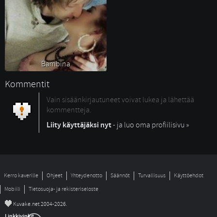
Bambina 
Kommentit
Vain sisäänkirjautuneet voivat lukea ja lähettää
kommentteja.
Liity käyttäjäksi nyt
- ja luo oma profiilisivu »
Kerro kaverille
Ohjeet
Yhteydenotto
Säännöt
Turvallisuus
Käyttöehdot
Mobiili
Tietosuoja- ja rekisteriseloste
©
Kuvake.net 2004-2026.
Linkkivinkit